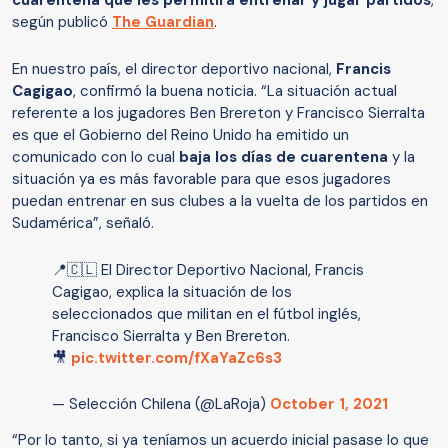
cuarentena que les permitirá entrenar y jugar partidos
,
según publicó
The Guardian
.
En nuestro país, el director deportivo nacional,
Francis
Cagigao
, confirmó la buena noticia. “La situación actual
referente a los jugadores Ben Brereton y Francisco Sierralta
es que el Gobierno del Reino Unido ha emitido un
comunicado con lo cual
baja los días de cuarentena
y la
situación ya es más favorable para que esos jugadores
puedan entrenar en sus clubes a la vuelta de los partidos en
Sudamérica”, señaló.
📍🇨🇱 El Director Deportivo Nacional, Francis
Cagigao, explica la situación de los
seleccionados que militan en el fútbol inglés,
Francisco Sierralta y Ben Brereton.
🎥
pic.twitter.com/fXaYaZc6s3
— Selección Chilena (@LaRoja)
October 1, 2021
“Por lo tanto, si ya teníamos un acuerdo inicial pasase lo que