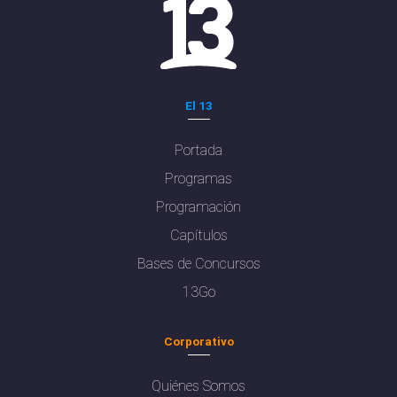
El 13
Portada
Programas
Programación
Capítulos
Bases de Concursos
13Go
Corporativo
Quiénes Somos