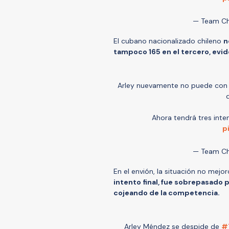
— Team Ch
El cubano nacionalizado chileno
n
tampoco 165 en el tercero, evi
Arley nuevamente no puede con el
Ahora tendrá tres inte
p
— Team Ch
En el envión, la situación no mejo
intento final, fue sobrepasado p
cojeando de la competencia.
Arley Méndez se despide de
#