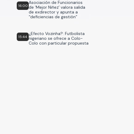
Asociación de Funcionarios
16:00
de ‘Mejor Niñez’ valora salida
de exdirector y apunta a
“deficiencias de gestión”
¿Efecto Vozinha?: Futbolista
15:44
nigeriano se ofrece a Colo-
Colo con particular propuesta