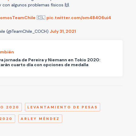
y con algunos problemas físicos 🙌.
omosTeamChile
🇨🇱
pic.twitter.com/om48406ui4
ile (@TeamChile_COCH)
July 31, 2021
ambién
va jornada de Pereira y Niemann en Tokio 2020:
arán cuarto día con opciones de medalla
A
IO 2020
LEVANTAMIENTO DE PESAS
2020
ARLEY MÉNDEZ