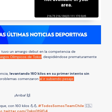
, tuvo un amargo debut en la competencia de
uegos Olímpicos de Tokio
, despidiéndose prematuramente
encia,
levantando 160 kilos en su primer intento sin
s problemas comenzaron
al ir subiendo pesaje.
¡Arriba! 🙌
que, con 160 kilos 💪💪.
#TodosSomosTeamChile
🇨🇱
ic.twitter.com/7qkn0fQFi4