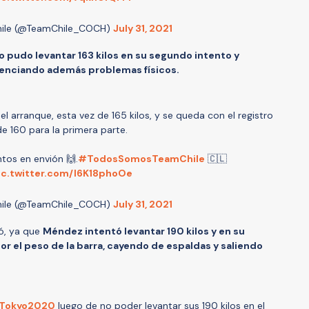
ile (@TeamChile_COCH)
July 31, 2021
o pudo levantar 163 kilos en su segundo intento y
denciando además problemas físicos.
 arranque, esta vez de 165 kilos, y se queda con el registro
de 160 para la primera parte.
ntos en envión 🙌.
#TodosSomosTeamChile
🇨🇱
ic.twitter.com/I6K18phoOe
ile (@TeamChile_COCH)
July 31, 2021
ró, ya que
Méndez intentó levantar 190 kilos y en su
or el peso de la barra, cayendo de espaldas y saliendo
Tokyo2020
luego de no poder levantar sus 190 kilos en el