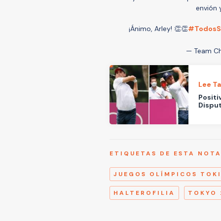
envión 
¡Ánimo, Arley! 👏👏
#TodosS
— Team Ch
Lee T
Positi
Disput
ETIQUETAS DE ESTA NOT
JUEGOS OLÍMPICOS TOK
HALTEROFILIA
TOKYO 