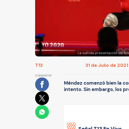
La sufrida presentación de Ar
T13
31 de Julio de 2021
COMPARTIR
Méndez comenzó bien la com
intento. Sin embargo, los p
Señal
T13 En Vivo