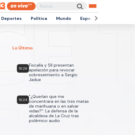
Deportes
Política
Mundo
Espectáculos
Empren
Lo Último
Fiscalía y SII presentan
16:26
apelación para revocar
sobreseimiento a Sergio
Jadue
"¿Querían que me
16:24
concentrara en las tres matas
de marihuana o en salvar
vidas?": La defensa de la
alcaldesa de La Cruz tras
polémico audio