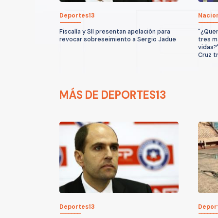
Deportes13
Nacio
Fiscalía y SII presentan apelación para
"¿Quer
revocar sobreseimiento a Sergio Jadue
tres m
vidas?
Cruz t
MÁS DE DEPORTES13
Deportes13
Depor