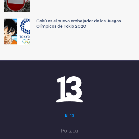
Gokú es el nuevo embajador de los Juegos
Olímpicos de Tokio 2020
El 13
Portada