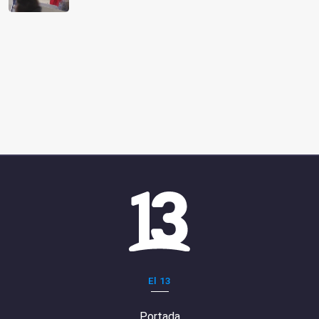
El 13
Portada