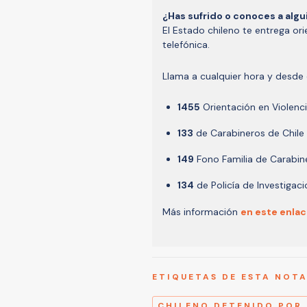
¿Has sufrido o conoces a algu
El Estado chileno te entrega or
telefónica.
Llama a cualquier hora y desde c
1455
Orientación en Violenc
133
de Carabineros de Chile
149
Fono Familia de Carabin
134
de Policía de Investigac
Más información
en este enlac
ETIQUETAS DE ESTA NOT
CHILENO DETENIDO POR 