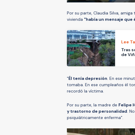
Por su parte, Claudia Silva, amiga
vivienda
"había un mensaje que él 
Lee T
Tras s
de Viñ
"
Él tenía depresión
. En ese minu
tomaba. En ese cumpleaños él tom
recordó la víctima.
Por su parte, la madre de
Felipe 
y trastorno de personalidad
. N
psiquiátricamente enferma".