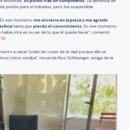
se entonces,
su pololo tras un cumpleaños
. La denuncia de
de prisión para el individuo, pero fue suspendida.
 En ese momento
me encierra en la pieza y me agrede
asfixia
hasta que
pierdo el conocimiento
. En ese momento
o había otra en su ser de lo que él quería hacer", comentó
T13.
amento a sacar todas las cosas de la Jael porque ella se
vimos cómo estaba", recuerda Nico Schlesinger, amiga de la