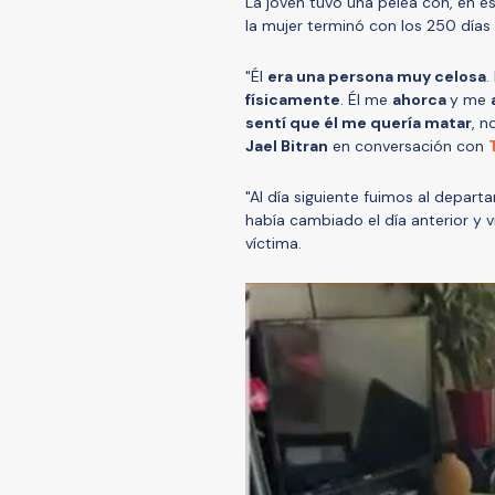
La joven tuvo una pelea con, en e
la mujer terminó con los 250 días 
"Él
era una persona muy celosa
.
físicamente
. Él me
ahorca
y me
sentí que él me quería matar
, n
Jael Bitran
en conversación con
"Al día siguiente fuimos al depart
había cambiado el día anterior y 
víctima.