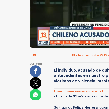
T13
18 de Junio de 2024
COMPARTIR
El individuo, acusado de qui
antecedentes en nuestro paí
víctimas de violencia intraf
Conmoción causó este martes l
chileno de 39 años
en contra de 
Se trata de
Felipe Herrera,
quien 