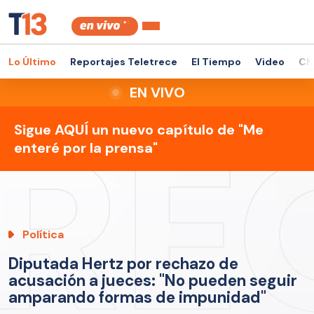
Lo Último
Reportajes Teletrece
El Tiempo
Video
Ch
EN VIVO
Sigue AQUÍ un nuevo capítulo de "Me
enteré por la prensa"
Política
Diputada Hertz por rechazo de
acusación a jueces: "No pueden seguir
amparando formas de impunidad"