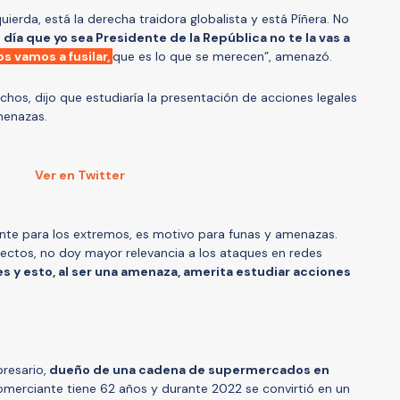
uierda, está la derecha traidora globalista y está Píñera. No
l día que yo sea Presidente de la República no te la vas a
os vamos a fusilar,
que es lo que se merecen”, amenazó.
ichos, dijo que estudiaría la presentación de acciones legales
menazas.
Ver en Twitter
ente para los extremos, es motivo para funas y amenazas.
rrectos, no doy mayor relevancia a los ataques en redes
s y esto, al ser una amenaza, amerita estudiar acciones
resario,
dueño de una cadena de supermercados en
comerciante tiene 62 años y durante 2022 se convirtió en un