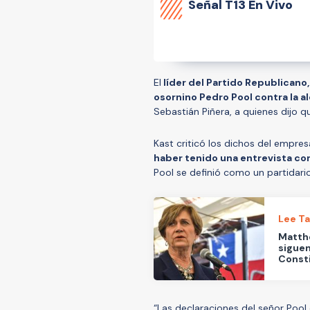
Señal
T13 En Vivo
El
líder del Partido Republicano,
osornino Pedro Pool contra la a
Sebastián Piñera, a quienes dijo qu
Kast criticó los dichos del empre
haber tenido una entrevista con
Pool se definió como un partidari
Lee T
Matthe
siguen
Const
“Las declaraciones del señor Poo