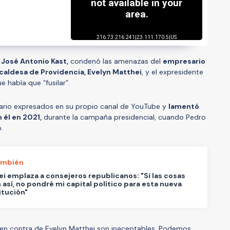
 José Antonio Kast,
condenó las amenazas del
empresario
lcaldesa de Providencia, Evelyn Matthei
, y el expresidente
e había que “fusilar”.
sario expresados en su propio canal de YouTube y
lamentó
 él en 2021,
durante la campaña presidencial, cuando Pedro
o.
ambién
i emplaza a consejeros republicanos: "Si las cosas
 así, no pondré mi capital político para esta nueva
itución"
l en contra de Evelyn Matthei son inaceptables. Podemos