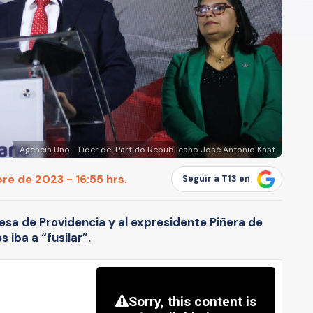
Agencia Uno - Líder del Partido Republicano José Antonio Kast
e de 2023 - 16:55 hrs.
Seguir a T13 en
desa de Providencia y al expresidente Piñera de
 iba a “fusilar”.