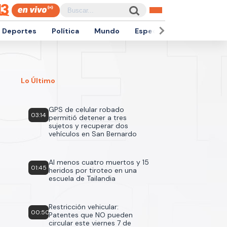
Deportes
Política
Mundo
Espectáculos
Empren
Lo Último
GPS de celular robado
03:14
permitió detener a tres
sujetos y recuperar dos
vehículos en San Bernardo
Al menos cuatro muertos y 15
01:45
heridos por tiroteo en una
escuela de Tailandia
Restricción vehicular:
00:50
Patentes que NO pueden
circular este viernes 7 de