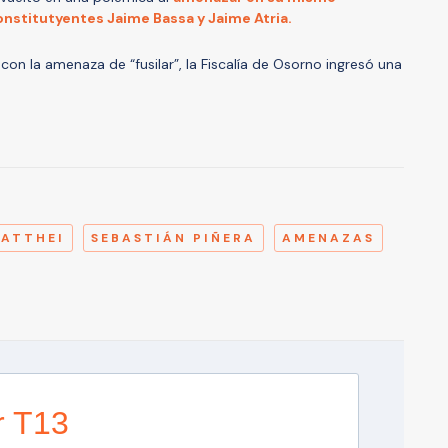
nstitutyentes Jaime Bassa y Jaime Atria.
on la amenaza de “fusilar”, la Fiscalía de Osorno ingresó una
A
MATTHEI
SEBASTIÁN PIÑERA
AMENAZAS
r T13