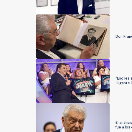
Don Franc
"Eso les
Gigante l
El anális
fue a los