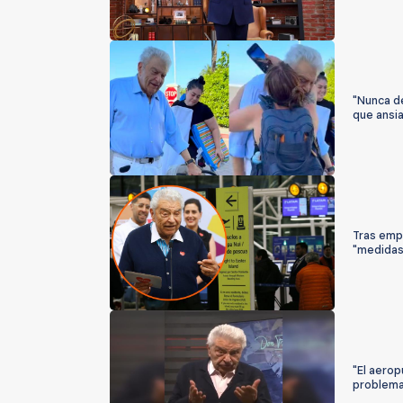
"Nunca d
que ansi
Tras emp
"medidas
"El aerop
problema