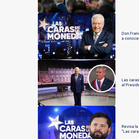
Don Franc
a conoce
Las caras
al Presid
Revisa la
"Las car