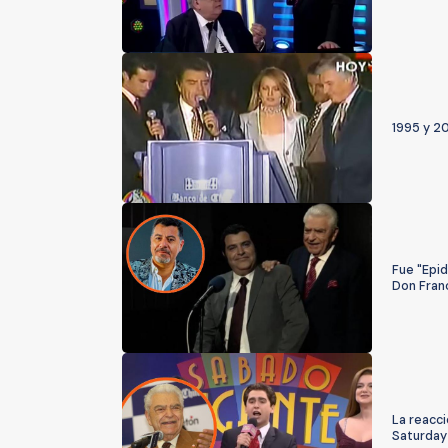
1995 y 20
Fue "Epi
Don Franc
La reacci
Saturday