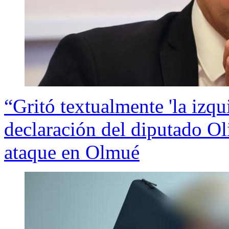
“Gritó textualmente 'la izqu
declaración del diputado Oli
ataque en Olmué