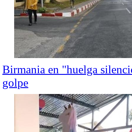
Birmania en "huelga silenci
golpe