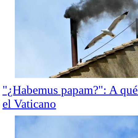
"¿Habemus papam?": A qué h
el Vaticano