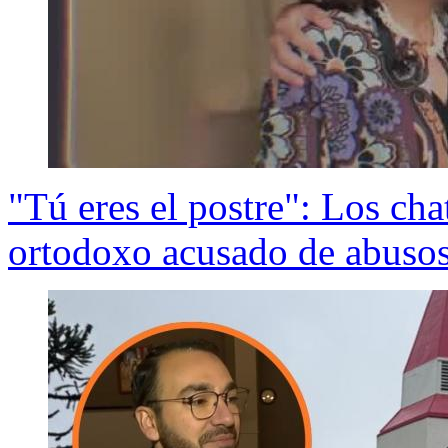
"Tú eres el postre": Los ch
ortodoxo acusado de abusos