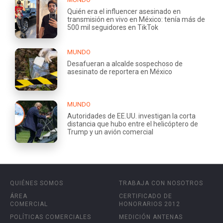
Quién era el influencer asesinado en
transmisión en vivo en México: tenía más de
500 mil seguidores en TikTok
MUNDO
Desafueran a alcalde sospechoso de
asesinato de reportera en México
MUNDO
Autoridades de EE.UU. investigan la corta
distancia que hubo entre el helicóptero de
Trump y un avión comercial
QUIÉNES SOMOS
TRABAJA CON NOSOTROS
ÁREA
CERTIFICADO DE
COMERCIAL
HONORARIOS 2012
POLÍTICAS COMERCIALES
MEDICIÓN ANTENAS