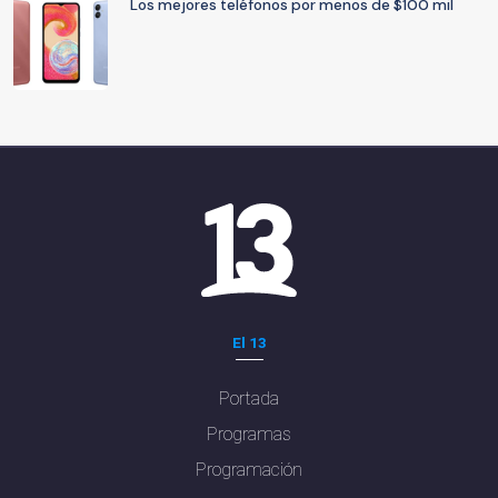
Los mejores teléfonos por menos de $100 mil
El 13
Portada
Programas
Programación