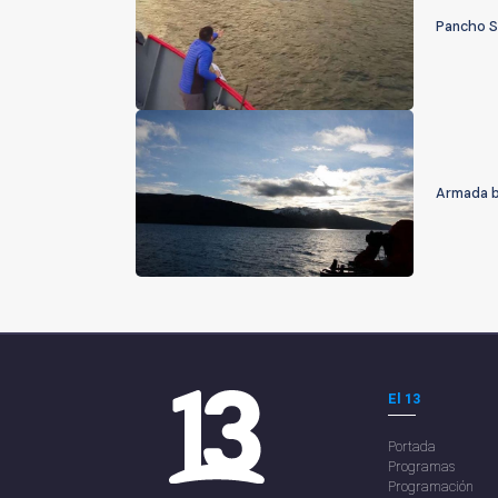
Pancho Sa
Armada b
El 13
Portada
Programas
Programación