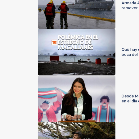
Armada A
remover l
Qué hay d
boca del
Desde Ma
en el día