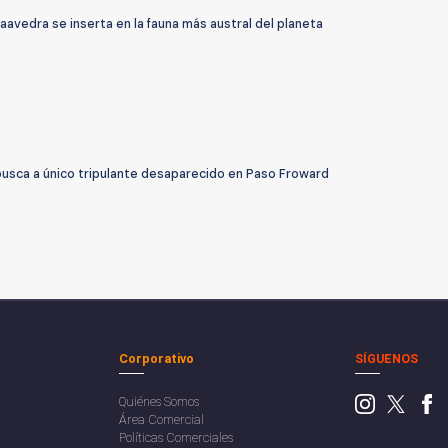
avedra se inserta en la fauna más austral del planeta
usca a único tripulante desaparecido en Paso Froward
Corporativo
SÍGUENOS
Quiénes Somos
Área Comercial
Políticas Comerciales