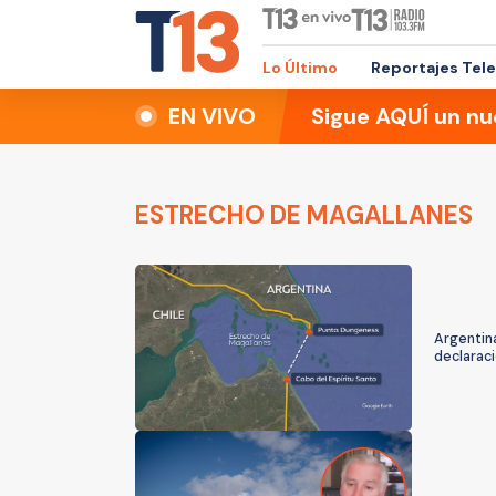
Lo Último
Reportajes Tel
EN VIVO
Sigue AQUÍ un nu
ESTRECHO DE MAGALLANES
Argentina
declarac