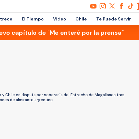
etrece
El Tiempo
Video
Chile
Te Puede Servir
evo capítulo de "Me enteré por la prensa"
 y Chile en disputa por soberanía del Estrecho de Magallanes tras
iones de almirante argentino