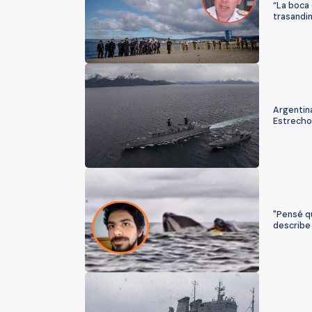
“La boca 
trasandi
Argentina
Estrecho 
"Pensé qu
describe