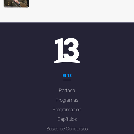
El 13
Portada
Programas
Programación
Capítulos
Bases de Concursos