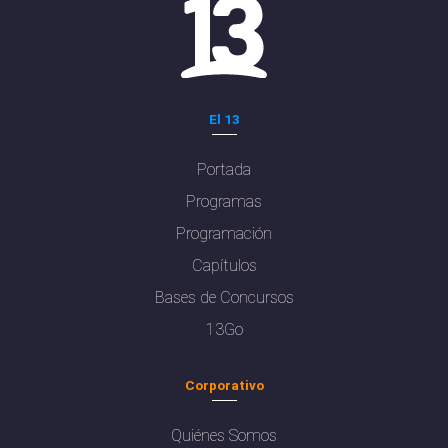
El 13
Portada
Programas
Programación
Capítulos
Bases de Concursos
13Go
Corporativo
Quiénes Somos