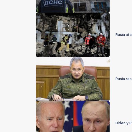
Rusia ata
Rusia res
Biden y P