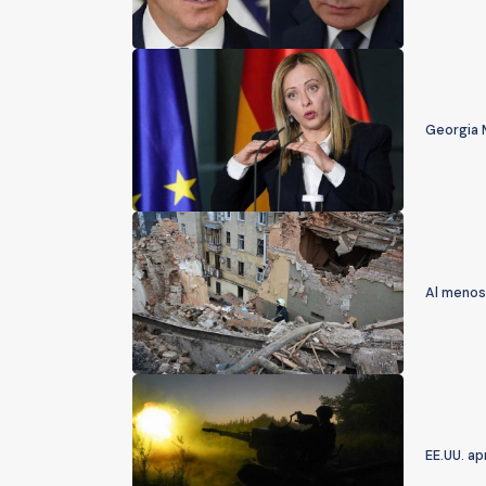
Georgia M
Al menos
EE.UU. a