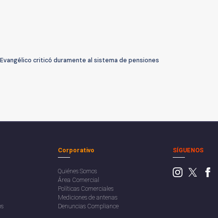
Evangélico criticó duramente al sistema de pensiones
Corporativo
SÍGUENOS
Quiénes Somos
Área Comercial
Políticas Comerciales
Mediciones de antenas
os
Denuncias Compliance