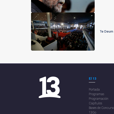
Te Deum 
El 13
Portada
Programas
Programación
Capítulos
Bases de Concurs
13Go