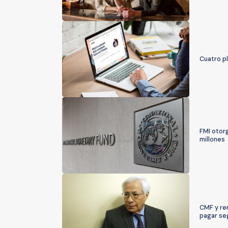
Cuatro p
FMI otorg
millones
CMF y ren
pagar se