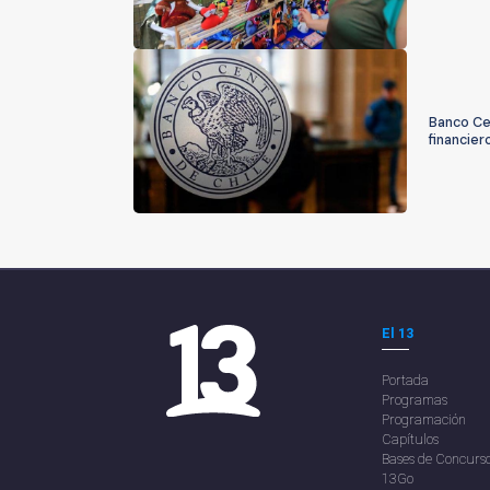
Banco Cen
financier
El 13
Portada
Programas
Programación
Capítulos
Bases de Concurs
13Go