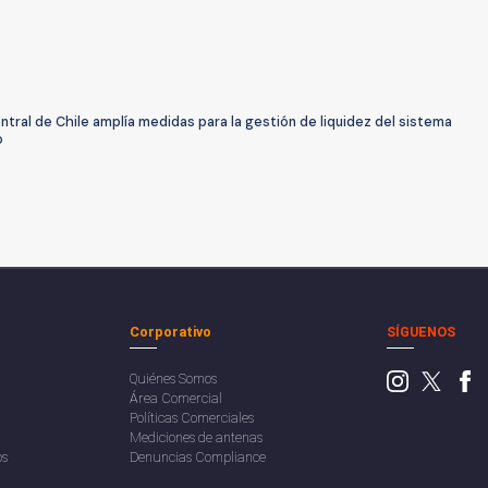
tral de Chile amplía medidas para la gestión de liquidez del sistema
o
Corporativo
SÍGUENOS
Quiénes Somos
Área Comercial
Políticas Comerciales
Mediciones de antenas
os
Denuncias Compliance