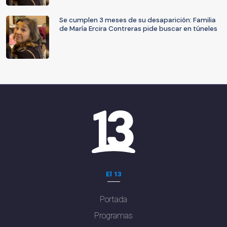
Se cumplen 3 meses de su desaparición: Familia
de María Ercira Contreras pide buscar en túneles
El 13
Portada
Programas