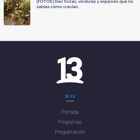
[FOTOS] Diez frutas, verduras y especies que no
sabías cómo crecían
El 13
Portada
Programas
Programación