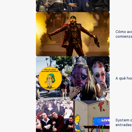
Cómo acc
comienza
A qué ho
System o
entradas