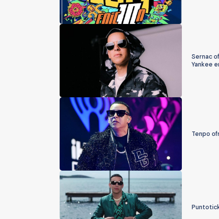
Sernac o
Yankee e
Tenpo of
Puntotic