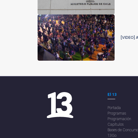
[VIDEO] A
El 13
Portada
Programas
Programación
Capítulos
Bases de Concurs
13Go