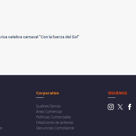
rica celebra carnaval "Con la fuerza del Sol"
Corporativo
SÍGUENOS
Quiénes Somos
Área Comercial
Políticas Comerciales
Mediciones de antenas
os
Denuncias Compliance