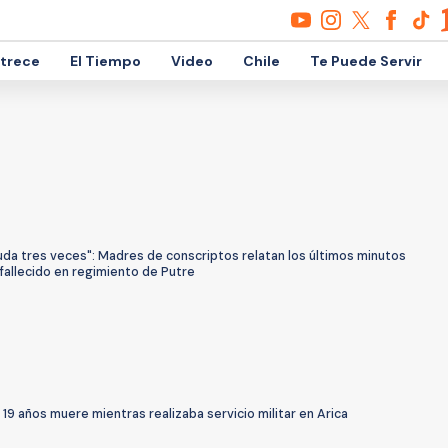
etrece
El Tiempo
Video
Chile
Te Puede Servir
uda tres veces": Madres de conscriptos relatan los últimos minutos
fallecido en regimiento de Putre
19 años muere mientras realizaba servicio militar en Arica