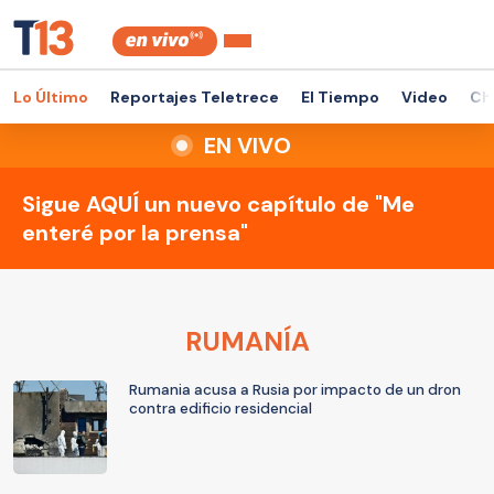
Lo Último
Reportajes Teletrece
El Tiempo
Video
Ch
EN VIVO
Sigue AQUÍ un nuevo capítulo de "Me
enteré por la prensa"
RUMANÍA
Rumania acusa a Rusia por impacto de un dron
contra edificio residencial