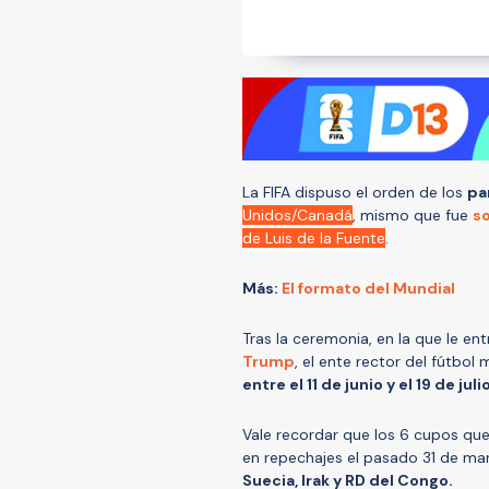
La FIFA dispuso el orden de los
pa
Unidos/Canadá
, mismo que fue
so
de Luis de la Fuente
.
Más:
El formato del Mundial
Tras la ceremonia, en la que le en
Trump
, el ente rector del fútbol
entre el 11 de junio y el 19 de juli
Vale recordar que los 6 cupos que
en repechajes el pasado 31 de mar
Suecia, Irak y RD del Congo.