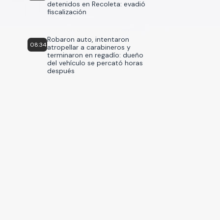
detenidos en Recoleta: evadió
fiscalización
Robaron auto, intentaron
08:34
atropellar a carabineros y
terminaron en regadío: dueño
del vehículo se percató horas
después