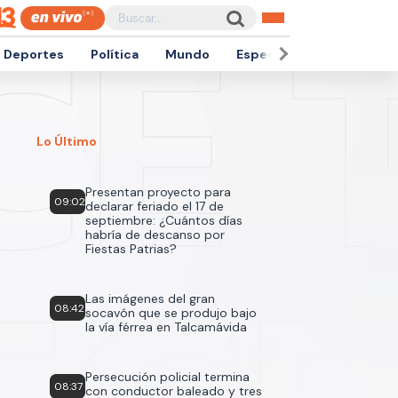
Deportes
Política
Mundo
Espectáculos
Empren
Lo Último
Presentan proyecto para
09:02
declarar feriado el 17 de
septiembre: ¿Cuántos días
habría de descanso por
Fiestas Patrias?
Las imágenes del gran
08:42
socavón que se produjo bajo
la vía férrea en Talcamávida
Persecución policial termina
08:37
con conductor baleado y tres