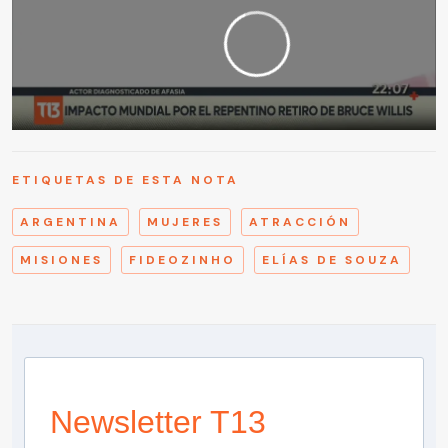
ETIQUETAS DE ESTA NOTA
ARGENTINA
MUJERES
ATRACCIÓN
MISIONES
FIDEOZINHO
ELÍAS DE SOUZA
Newsletter T13