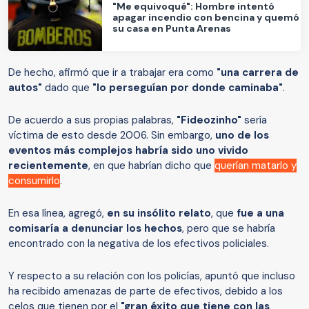
"Me equivoqué": Hombre intentó
apagar incendio con bencina y quemó
su casa en Punta Arenas
De hecho, afirmó que ir a trabajar era como
"una carrera de
autos"
dado que
"lo perseguían por donde caminaba"
.
De acuerdo a sus propias palabras,
"Fideozinho"
sería
víctima de esto desde 2006. Sin embargo,
uno de los
eventos más complejos habría sido uno vivido
recientemente
, en que habrían dicho que
querían matarlo y
consumirlo
.
En esa línea, agregó,
en su insólito relato
, que
fue a una
comisaría a denunciar los hechos
, pero que se habría
encontrado con la negativa de los efectivos policiales.
Y respecto a su relación con los policías, apuntó que incluso
ha recibido amenazas de parte de efectivos, debido a los
celos que tienen por el
"gran éxito que tiene con las