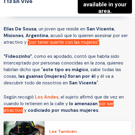
T13 En Vivo
Elías De Sousa
, un joven que reside en
San Vicente
,
Misiones
,
Argentina
, acusó que lo quieren asesinar por ser
atractivo y
"por tener suerte con las mujeres"
.
"Fideozinho"
, como es apodado, contó que habría sido
interceptado por personas conocidas en la zona, quienes
habrían dicho que "
este tipo es mágico
, sabe todas las
cosas,
las guainas (mujeres) lloran por él
y él va a
descubrir todo de nosotros en
San Vicente
".
Según recogió
Los Andes
, el sujeto afirmó que de vez en
cuando lo retienen en la calle y
lo amenazan
por ser
atractivo
y
codiciado por muchas mujeres
.
Lee También