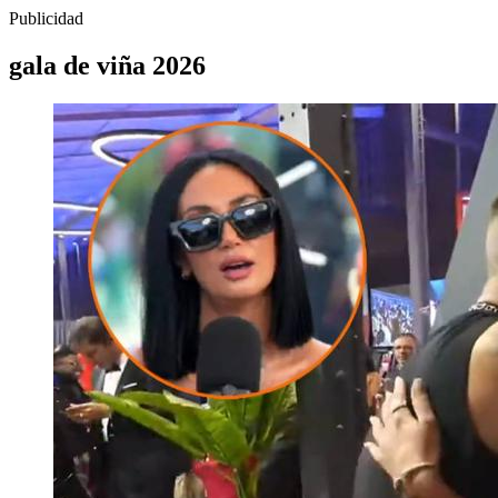
Publicidad
gala de viña 2026