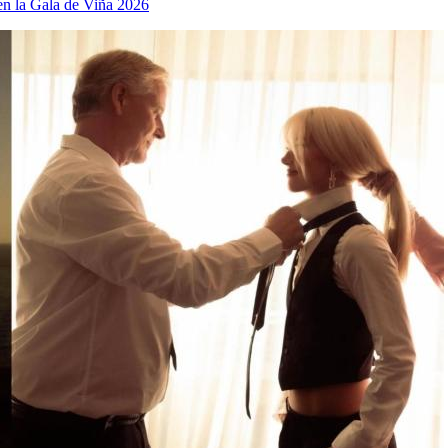
en la Gala de Viña 2026