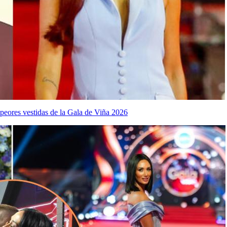
s peores vestidas de la Gala de Viña 2026