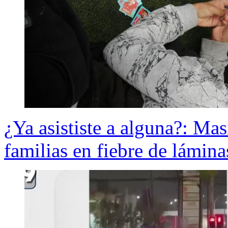
¿Ya asististe a alguna?: Ma
familias en fiebre de lámin