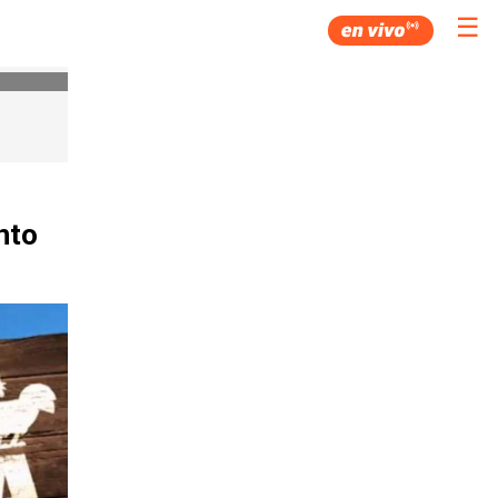
☰
nto