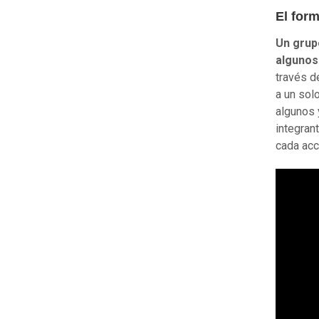
El for
Un grup
algunos
través d
a un sol
algunos 
integran
cada acc