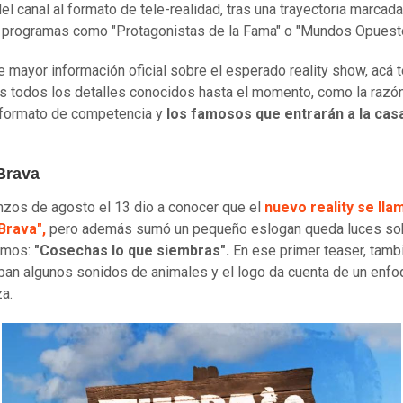
del canal al formato de tele-realidad, tras una trayectoria marcada
 programas como "Protagonistas de la Fama" o "Mundos Opuest
de mayor información oficial sobre el esperado reality show, acá 
 todos los detalles conocidos hasta el momento, como la razó
el formato de competencia y
los famosos que entrarán a la cas
 Brava
zos de agosto el 13 dio a conocer que el
nuevo reality se lla
Brava",
pero además sumó un pequeño eslogan queda luces sob
emos:
"Cosechas lo que siembras".
En ese primer teaser, tamb
an algunos sonidos de animales y el logo da cuenta de un enfo
za.