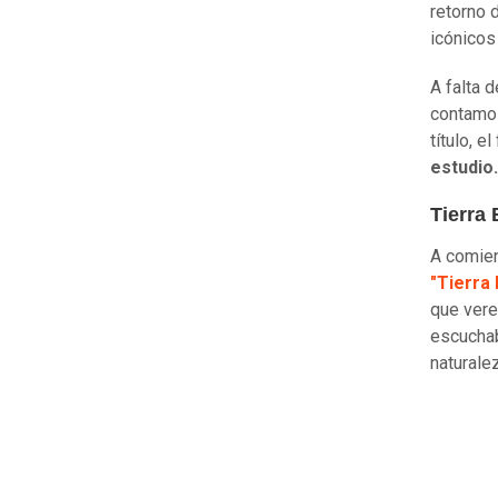
retorno 
icónicos
A falta 
contamos
título, 
estudio.
Tierra
A comien
"Tierra 
que ver
escuchab
naturale