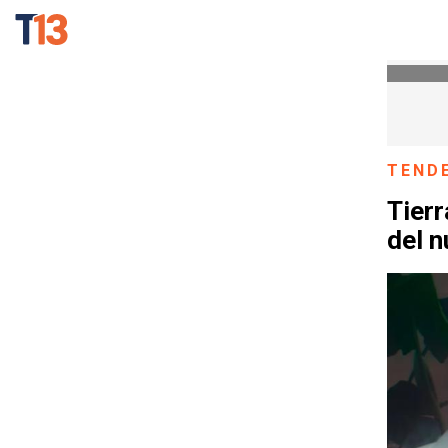
TEND
Tierr
del n