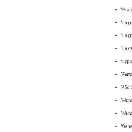
“Prot
“La g
“La g
“La c
"Expe
“Fama
“Año 
“Mun
“Mund
"Gene