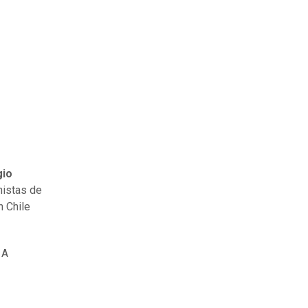
gio
nistas de
n Chile
 A