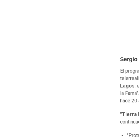
Sergio 
El progr
telerrea
Lagos
, 
la Fama"
hace 20 
"Tierra
continua
"Prot