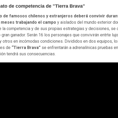
mato de competencia de "Tierra Brava"
o de famosos chilenos y extranjeros deberá convivir duran
 meses trabajando el campo
y aislados del mundo exterior do
e la competencia y de sus propias estrategias y decisiones, se 
o gran ganador. Serán 16 los personajes que convivirán entrte luj
y otros en incómodas condiciones. Divididos en dos equipos, lo
tes de
“Tierra Brava”
se enfrentarán a adrenalínicas pruebas en
ión tendrá sus consecuencias.