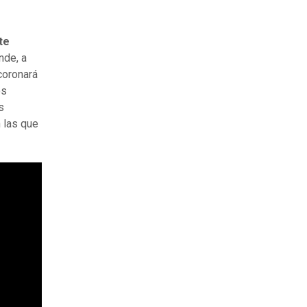
te
nde, a
coronará
os
s
 las que