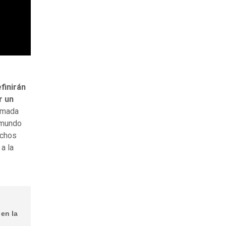
finirán
r un
lamada
 mundo
uchos
a la
 en la