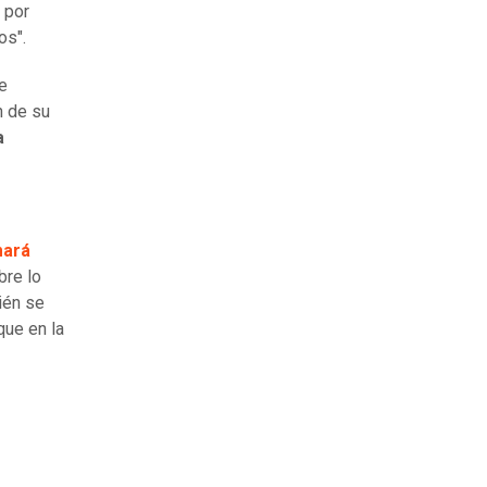
 por
os".
te
n de su
a
mará
re lo
ién se
que en la