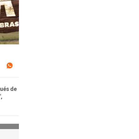
pués de
,