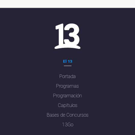
El 13
Portada
Programas
Programación
Capítulos
Bases de Concursos
13Go