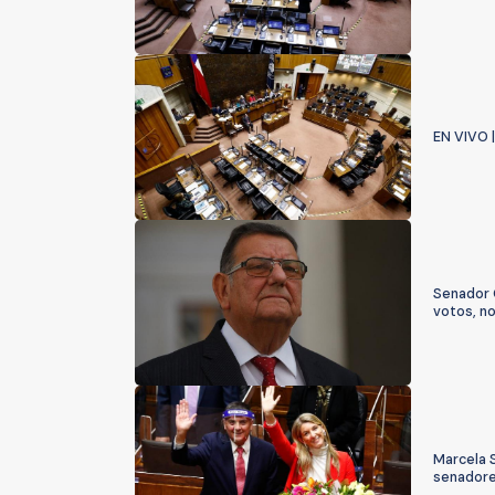
EN VIVO 
Senador Q
votos, n
Marcela 
senador