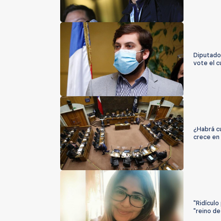
Diputado
vote el c
¿Habrá cu
crece en
"Ridículo
"reino de