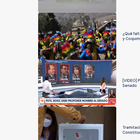
¿Qué fal
y Coqui
[VIDEO] P
Senado
Tramitac
Constitu