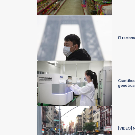
El racism
Científi
genétic
[VIDEO] 