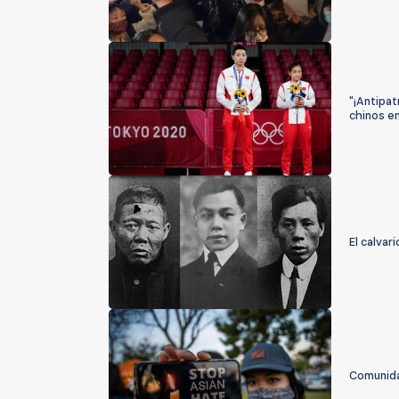
"¡Antipat
chinos e
El calvar
Comunidad