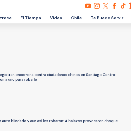
etrece
El Tiempo
Video
Chile
Te Puede Servir
Registran encerrona contra ciudadanos chinos en Santiago Centro:
on a uno para robarle
n auto blindado y aun así les robaron: A balazos provocaron choque