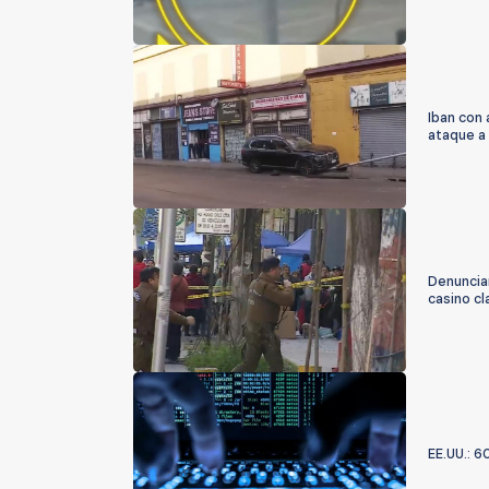
Iban con 
ataque a
Denuncian
casino c
EE.UU.: 