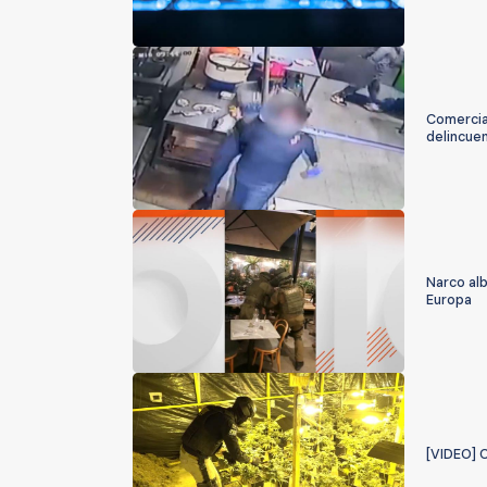
Comercia
delincuen
Narco al
Europa
[VIDEO] C