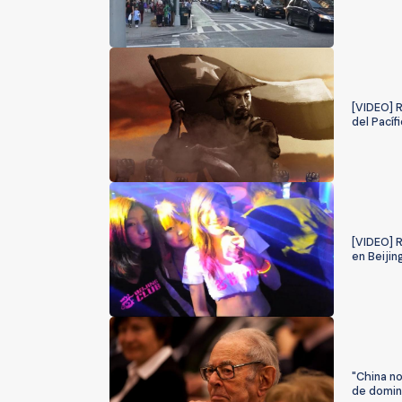
[VIDEO] R
del Pacíf
[VIDEO] 
en Beijin
"China no
de domin