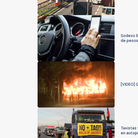
Sodexo bu
de peso
[VIDEO] 
Taxistas 
en autop