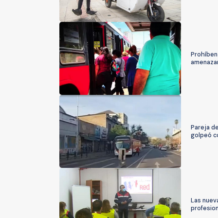
Prohíben 
amenazan
Pareja de
golpeó co
Las nuev
profesio