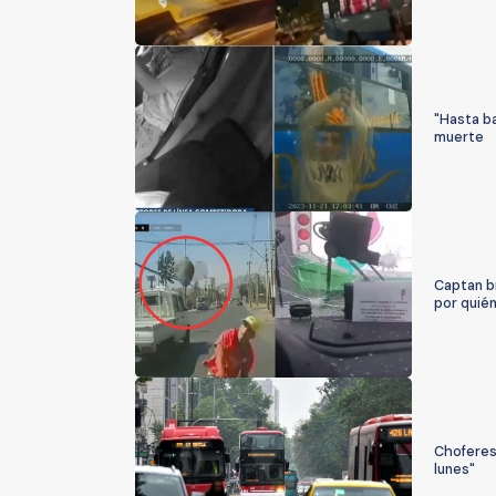
"Hasta b
muerte
Captan b
por quié
Choferes 
lunes"