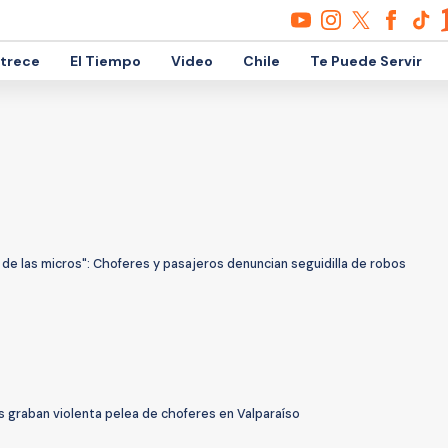
etrece
El Tiempo
Video
Chile
Te Puede Servir
a de las micros": Choferes y pasajeros denuncian seguidilla de robos
s graban violenta pelea de choferes en Valparaíso