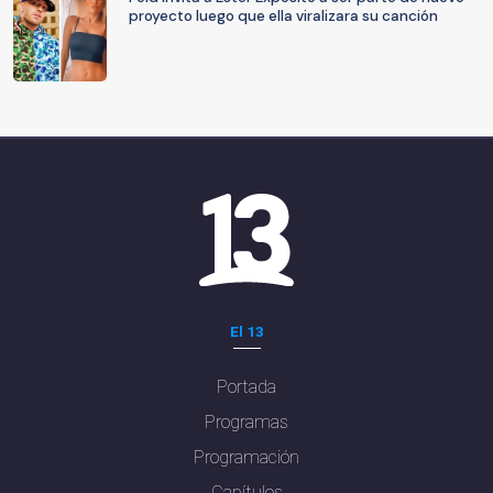
proyecto luego que ella viralizara su canción
El 13
Portada
Programas
Programación
Capítulos