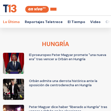
Lo Último
Reportajes Teletrece
El Tiempo
Video
Ch
HUNGRÍA
El proeuropeo Peter Magyar promete "una nueva
era" tras vencer a Orbán en Hungría
Orbán admite una derrota histórica ante la
oposición de centroderecha en Hungría
Peter Magyar dice haber “liberado a Hungría” tras