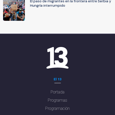
El paso de migrantes en la frontera entre Serbia y
Hungría interrumpido
El 13
Portada
Programas
Programación