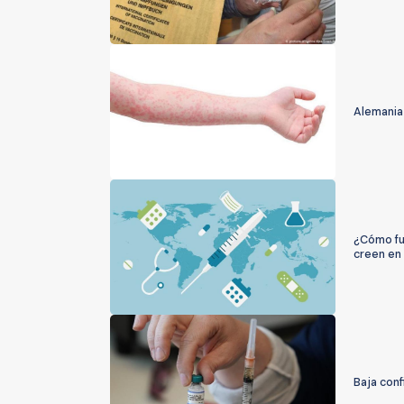
Alemania
¿Cómo fu
creen en 
Baja conf