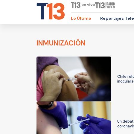
Lo Último
Reportajes Tel
INMUNIZACIÓN
Chile re
inoculars
Un debate
coronavi