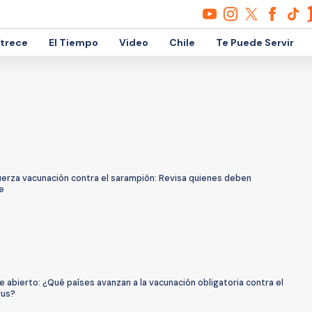
etrece
El Tiempo
Video
Chile
Te Puede Servir
fuerza vacunación contra el sarampión: Revisa quienes deben
e
 abierto: ¿Qué países avanzan a la vacunación obligatoria contra el
rus?