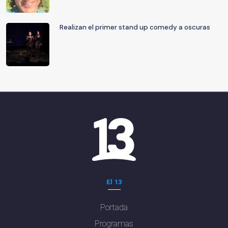
Realizan el primer stand up comedy a oscuras
El 13
Portada
Programas