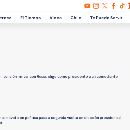
etrece
El Tiempo
Video
Chile
Te Puede Servir
en tensión militar con Rusia, elige como presidente a un comediante
te novato en política pasa a segunda vuelta en elección presidencial
ia