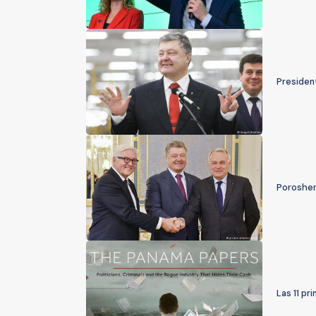
President
Poroshenk
Las 11 pr