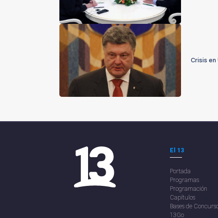
Crisis en
El 13
Portada
Programas
Programación
Capítulos
Bases de Concurs
13Go