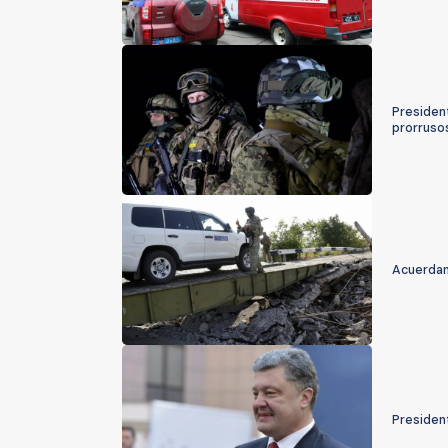
Presiden
prorruso
Acuerdan 
President