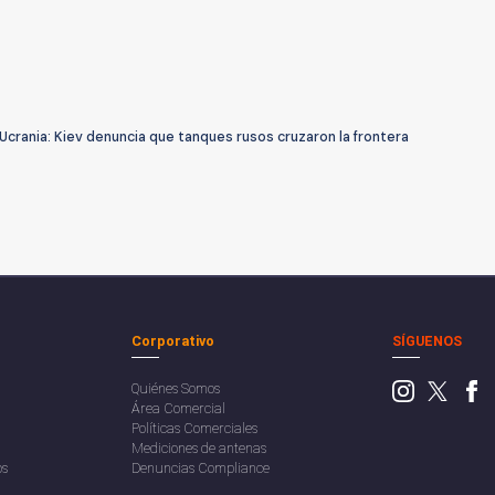
 Ucrania: Kiev denuncia que tanques rusos cruzaron la frontera
Corporativo
SÍGUENOS
Quiénes Somos
Área Comercial
Políticas Comerciales
Mediciones de antenas
os
Denuncias Compliance