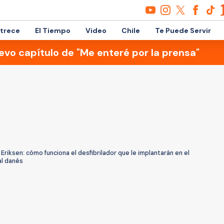
etrece
El Tiempo
Video
Chile
Te Puede Servir
evo capítulo de "Me enteré por la prensa"
 Eriksen: cómo funciona el desfibrilador que le implantarán en el
al danés