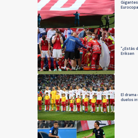
Gigantes
Eurocop
"¿Estás d
Eriksen
El drama 
duelos i