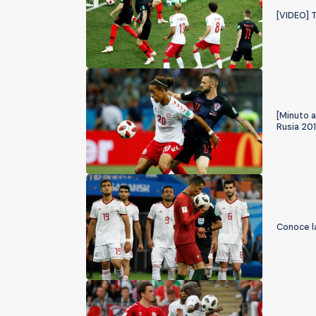
[VIDEO] T
[Minuto 
Rusia 20
Conoce la