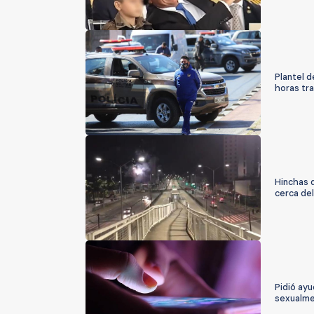
Plantel d
horas tra
Hinchas d
cerca del
Pidió ay
sexualme