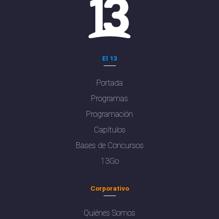
El 13
Portada
Programas
Programación
Capítulos
Bases de Concursos
13Go
Corporativo
Quiénes Somos