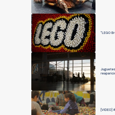
"LEGO Br
Juguetes
reaparic
[VIDEO] 