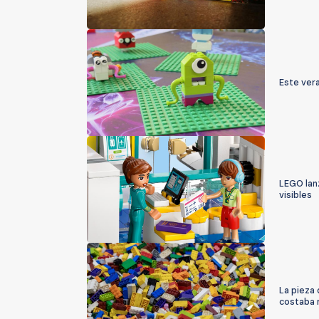
Este ver
LEGO lanz
visibles
La pieza 
costaba 