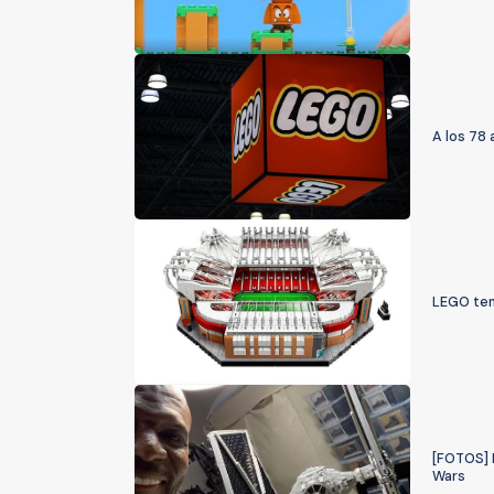
A los 78
LEGO tend
[FOTOS] 
Wars