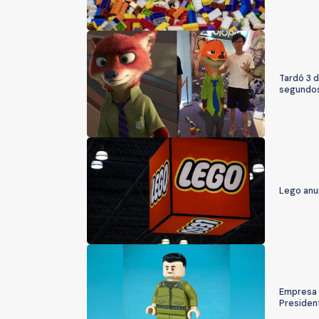
Tardó 3 d
segundo
Lego anun
Empresa 
Presiden