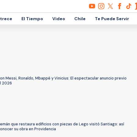
etrece
El Tiempo
Video
Chile
Te Puede Servir
on Messi, Ronaldo, Mbappé y Vinicius: El espectacular anuncio previo
al 2026
lemán que restaura edificios con piezas de Lego visitó Santiago: así
onocer su obra en Providencia