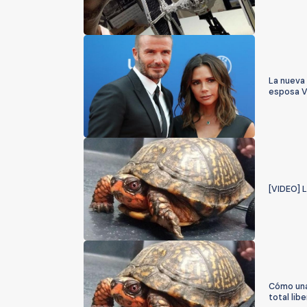
La nueva
esposa V
[VIDEO] L
Cómo una
total lib