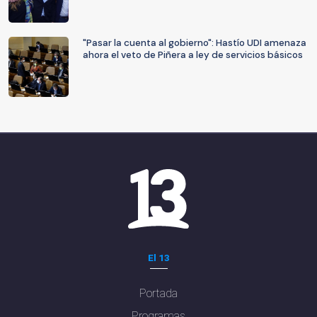
"Pasar la cuenta al gobierno": Hastío UDI amenaza
ahora el veto de Piñera a ley de servicios básicos
El 13
Portada
Programas