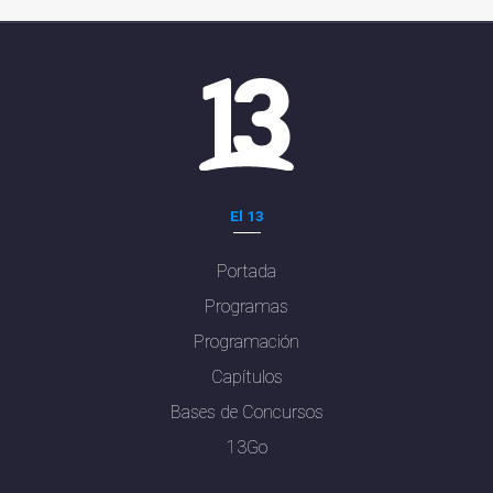
El 13
Portada
Programas
Programación
Capítulos
Bases de Concursos
13Go