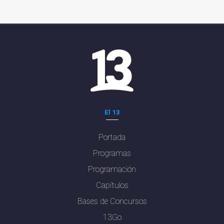
El 13
Portada
Programas
Programación
Capítulos
Bases de Concursos
13Go