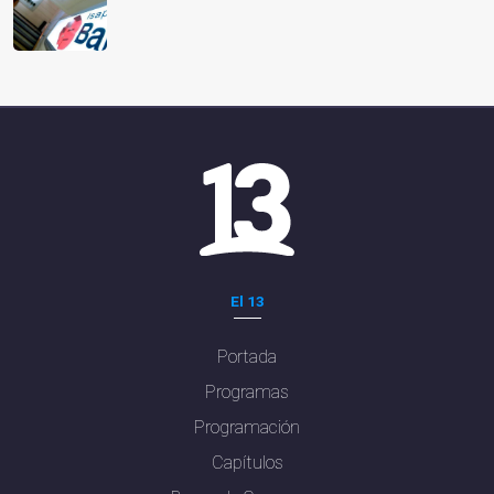
El 13
Portada
Programas
Programación
Capítulos