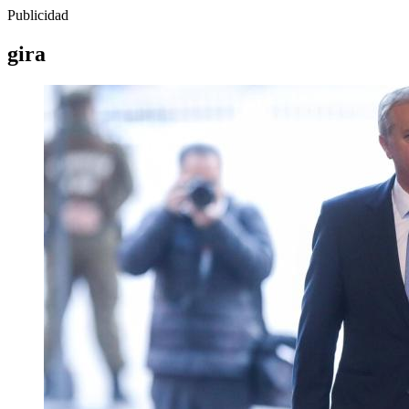
Publicidad
gira