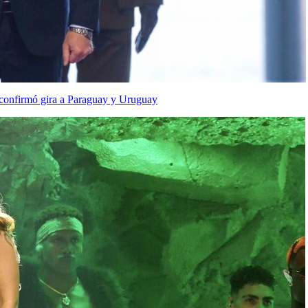
 confirmó gira a Paraguay y Uruguay