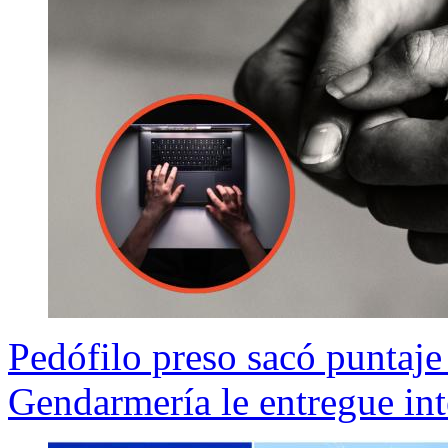
Pedófilo preso sacó puntaje
Gendarmería le entregue int