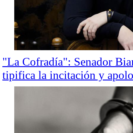
"La Cofradía": Senador Bia
tipifica la incitación y apol