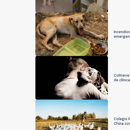
Incendios
emergen
Colmevet
de clínic
Colegio M
China co