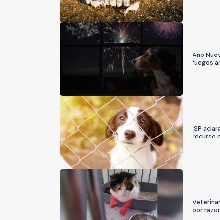
Año Nuev
fuegos ar
ISP aclar
recurso 
Veterinar
por razo