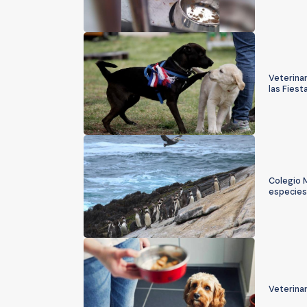
Veterina
las Fiest
Colegio 
especie
Veterinar