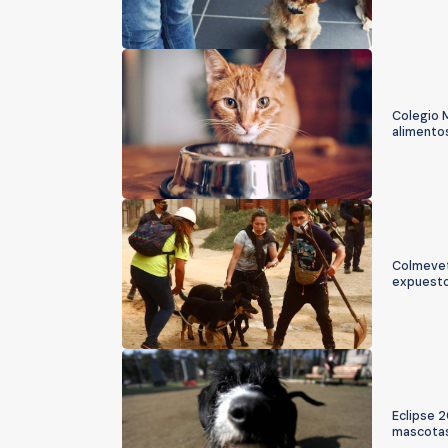
Colegio M
alimento
Colmevet
expuesto
Eclipse 2
mascota