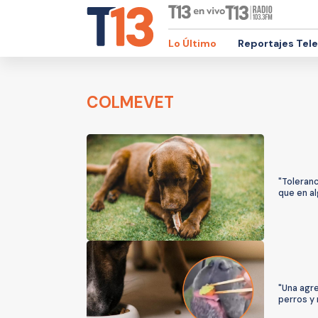
Lo Último
Reportajes Tel
COLMEVET
"Toleran
que en al
"Una agre
perros y