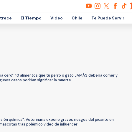
etrece
El Tiempo
Video
Chile
Te Puede Servir
cia cero": 10 alimentos que tu perro o gato JAMÁS debería comer y
gunos casos podrían significar la muerte
sión química": Veterinaria expone graves riesgos del picante en
 mascotas tras polémico video de influencer