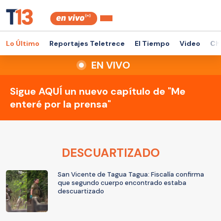
Lo Último
Reportajes Teletrece
El Tiempo
Video
Ch
EN VIVO
Sigue AQUÍ un nuevo capítulo de "Me
enteré por la prensa"
DESCUARTIZADO
San Vicente de Tagua Tagua: Fiscalía confirma
que segundo cuerpo encontrado estaba
descuartizado